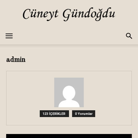
Cüneyt
admin
GÜNDOĞDU
123 İÇERİKLER
0 Yorumlar