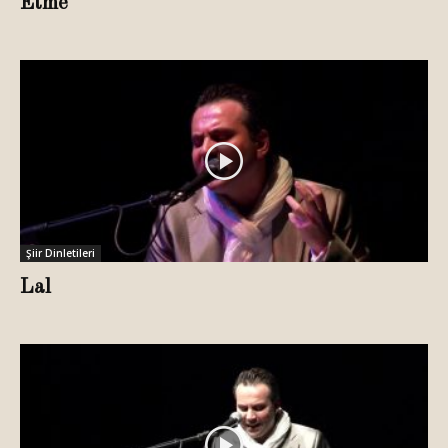
Etme
Şiir Dinletileri
Lal